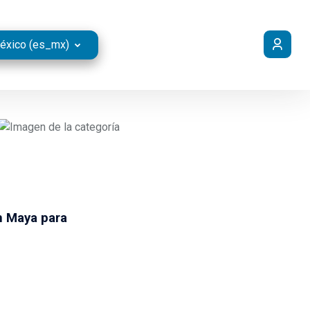
éxico ‎(es_mx)‎
ón Maya para