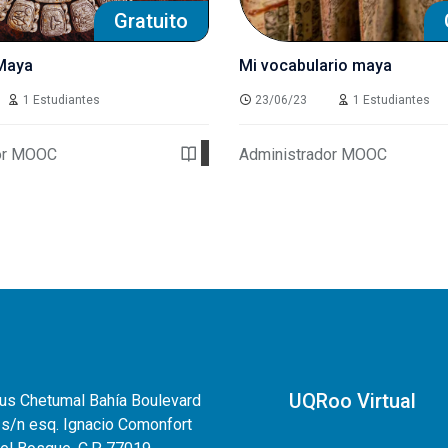
Gratuito
Maya
Mi vocabulario maya
1 Estudiantes
23/06/23
1 Estudiantes
or MOOC
Administrador MOOC
Ver detalles
UQRoo Virtual
s Chetumal Bahía Boulevard
 s/n esq. Ignacio Comonfort