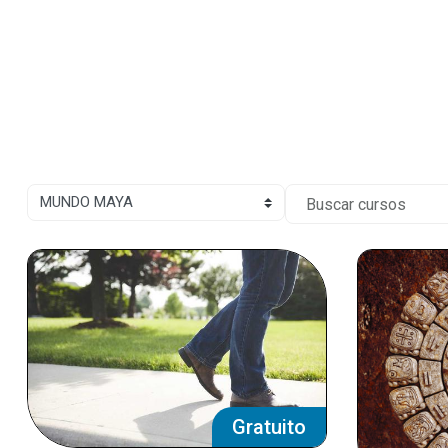
Saltar al contenido principal
ategorías
Buscar cursos
Gratuito